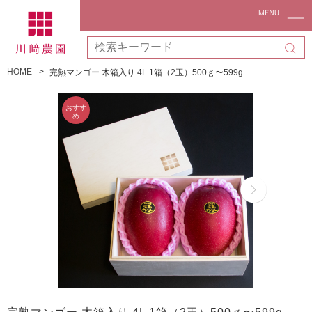
HOME
完熟マンゴー 木箱入り 4L 1箱（2玉）500ｇ〜599g